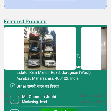
Featured Products
SAICHAND ELEVATORS PVT. LTD.
Unit No :- 257, Building No 5, Ashiward Industrial
Estate, Ram Mandir Road, Goregaon (West),
Triple Stack Parking System
Swing Door Pass
Mumbai, Maharashtra, 400102, India
Other सम्पर्क करने का विवरण
₹ 400000 आईएनआर /Unit
₹ 300000 आईएन
Minimum Order Quantity : 10 Units
Minimum Order Quan
Mr. Chandan Joshi
Marketing Head
Delivery Time : 10 Days
Delivery Time : 10 