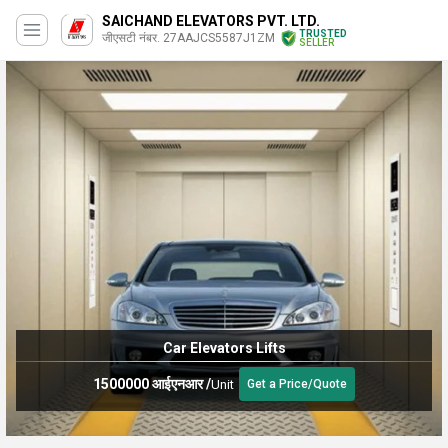
SAICHAND ELEVATORS PVT. LTD.
TRUSTED
जीएसटी नंबर. 27AAJCS5587J1ZM
SELLER
Car Elevators Lifts
1500000 आईएनआर
/
Unit
Get a Price/Quote