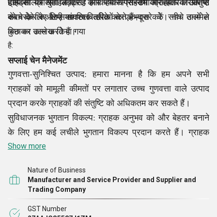
प्रयासों को आगे बढ़ाते हैं और हमारे ग्राहकों को बेहतर तरीके से
हाइड्रोलिक गुड लिफ्ट्स, कार पार्किंग सिस्टम और अधिक उत्पादों
टीम को प्रोत्साहित करते हैं कि वे अपने सभी ग्राहकों को संतुष्ट
सेवा देने के लिए संगठित तरीके से एक-दूसरे के साथ तालमेल
को बरकरार और समय पर वितरित करते हैं।
करने के लिए सभी आवश्यक उपायों का अभ्यास करें। नीचे उनमें से
बिठाकर काम करते हैं।
कुछ का उल्लेख किया गया
है:
सप्लाई चेन मैनेजमेंट
गुणवत्ता-सुनिश्चित उत्पाद: हमारा मानना है कि हम अपने सभी
ग्राहकों को मामूली कीमतों पर लगातार उच्च गुणवत्ता वाले उत्पाद
प्रदान करके ग्राहकों की संतुष्टि को अधिकतम कर सकते हैं।
सुविधाजनक भुगतान विकल्प: ग्राहक अनुभव को और बेहतर बनाने
के लिए हम कई लचीले भुगतान विकल्प प्रदान करते हैं। ग्राहक
अपनी सुविधा से भुगतान कर सकते हैं।
Show more
ग्राहक फ़ीडबैक: ग्राहक फ़ीडबैक से संगठन की नियमित वृद्धि और
Nature of Business
विकास होता है, यही वजह है कि हमारे पेशेवर अपनी बहुमूल्य
Manufacturer and Service Provider and Supplier and
टिप्पणियों को इकट्ठा करने के लिए नियमित रूप से ग्राहकों तक
Trading Company
पहुँचते हैं। हम उनके सुझावों पर वापस विचार करते हैं और तदनुसार
GST Number